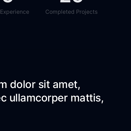
 Experience
Completed Projects
m dolor sit amet,
nec ullamcorper mattis,